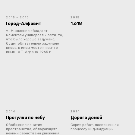
2015 – 2016
2015
Город-Алфавит
1,618
«...Мышление обладает
моментом универсальности: то,
что было хорошо задумано,
будет обязательно задумано
вновь, в ином месте и кем-то
иным...» Т. Адорно. 1965 г.
2014
2014
Прогулки по небу
Дорога домой
Обобщение понятия
Серия работ, посвященная
пространства, обладающего
процессу индивидуации.
некими свойствами движения